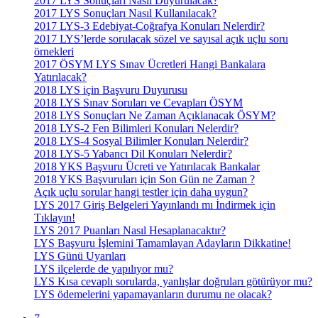
2017 LYS Sonuçları Nasıl Duyurulacak?
2017 LYS Sonuçları Nasıl Kullanılacak?
2017 LYS-3 Edebiyat-Coğrafya Konuları Nelerdir?
2017 LYS’lerde sorulacak sözel ve sayısal açık uçlu soru
örnekleri
2017 ÖSYM LYS Sınav Ücretleri Hangi Bankalara
Yatırılacak?
2018 LYS için Başvuru Duyurusu
2018 LYS Sınav Soruları ve Cevapları ÖSYM
2018 LYS Sonuçları Ne Zaman Açıklanacak ÖSYM?
2018 LYS-2 Fen Bilimleri Konuları Nelerdir?
2018 LYS-4 Sosyal Bilimler Konuları Nelerdir?
2018 LYS-5 Yabancı Dil Konuları Nelerdir?
2018 YKS Başvuru Ücreti ve Yatırılacak Bankalar
2018 YKS Başvuruları için Son Gün ne Zaman ?
Açık uçlu sorular hangi testler için daha uygun?
LYS 2017 Giriş Belgeleri Yayınlandı mı İndirmek için
Tıklayın!
LYS 2017 Puanları Nasıl Hesaplanacaktır?
LYS Başvuru İşlemini Tamamlayan Adayların Dikkatine!
LYS Günü Uyarıları
LYS ilçelerde de yapılıyor mu?
LYS Kısa cevaplı sorularda, yanlışlar doğruları götürüyor mu?
LYS ödemelerini yapamayanların durumu ne olacak?