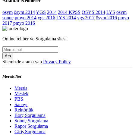
Anahtar Kelimeler
ösym
ösym 2014
YGS
2014
2014 KPSS
ÖSYS 2014
LYS
ösym
sonuç
pmyo 2014
ygs 2016
LYS 2014
ygs 2017
ösym 2016
pmyo
2017
pmyo 2016
Online rehber ve Sorgulama sitesi.
Ara
Sitemizde arama yap
Privacy Policy
Mernis.Net
Mersis
Meslek
PBS
Sanayi
Rektörlük
Borç Sorgulama
Sonuç Sorgulama
Rapor Sorgulama
Giriş Sorgulama