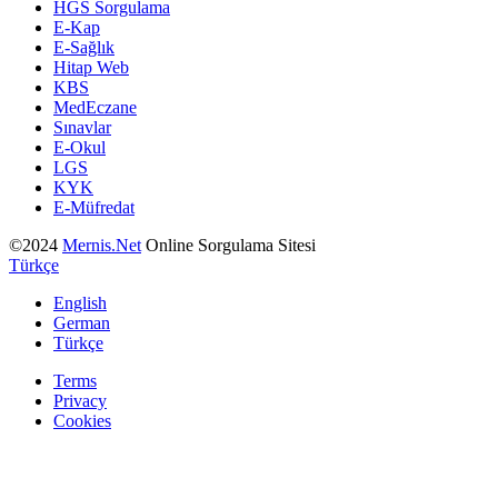
HGS Sorgulama
E-Kap
E-Sağlık
Hitap Web
KBS
MedEczane
Sınavlar
E-Okul
LGS
KYK
E-Müfredat
©2024
Mernis.Net
Online Sorgulama Sitesi
Türkçe
English
German
Türkçe
Terms
Privacy
Cookies