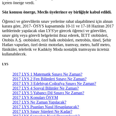
içeren önerge verdi.
Söz konusu önerge, Meclis üyelerince oy birliğiyle kabul edildi.
Öğrenci ve görevlilerin sınav yerlerine rahat ulaşabilmesi için alınan
karara göre, 2017- ÖSYS kapsamında 10-11 ve 17-18 Haziran 2017
tarihlerinde yapılacak olan LYS'ye girecek öğrenci ve görevliler,
sınav giriş veya görevli belgelerini ibraz ederek, İETT otobüsleri,
Otobüs A.Ş. otobüsleri, özel halk otobüsleri, metrobüs, tünel, Şehir
Hatları vapurları, özel deniz motorları, tramvay, metro, hafif metro,
füniküler, teleferik ve Kadıköy Moda nostaljik tramvayını ücretsiz
kullanabilecek.
LYS
2017 LYS 1 Matematik Sınavı Ne Zaman?
2017 LYS 2 Fen Bilimleri Sınavı Ne Zaman?
2017 LYS 3 Edebiyat-Coğrafya Sınavı Ne Zaman?
2017 LYS 4 Sosyal Bilimler Ne Zaman?
2017 LYS 5 Yabancı Dil Sınavı Ne Zaman?
2017 LYS Konuları ÖSYM
2017 LYS Ne Zaman Yapılacak?
2017 LYS Puanları Nasıl Hesaplanacak?
2017 LYS Sınav Süreleri Ne Kadar?