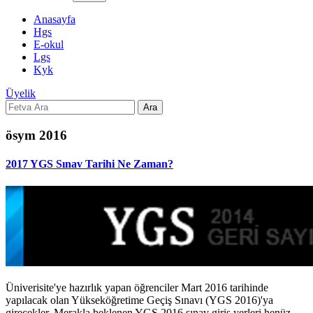
Anasayfa
Hgs
E-okul
Lgs
Kyk
Üyelik
Ara
ösym 2016
2017 YGS Sınav Tarihi Ne Zaman?
Üniverisite'ye hazırlık yapan öğrenciler Mart 2016 tarihinde
yapılacak olan Yükseköğretime Geçiş Sınavı (YGS 2016)'ya
girecekler. Merakla beklenen YGS 2016 sınav giriş yerleri henüz