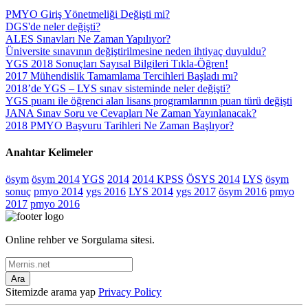
PMYO Giriş Yönetmeliği Değişti mi?
DGS'de neler değişti?
ALES Sınavları Ne Zaman Yapılıyor?
Üniversite sınavının değiştirilmesine neden ihtiyaç duyuldu?
YGS 2018 Sonuçları Sayısal Bilgileri Tıkla-Öğren!
2017 Mühendislik Tamamlama Tercihleri Başladı mı?
2018’de YGS – LYS sınav sisteminde neler değişti?
YGS puanı ile öğrenci alan lisans programlarının puan türü değişti
JANA Sınav Soru ve Cevapları Ne Zaman Yayınlanacak?
2018 PMYO Başvuru Tarihleri Ne Zaman Başlıyor?
Anahtar Kelimeler
ösym
ösym 2014
YGS
2014
2014 KPSS
ÖSYS 2014
LYS
ösym
sonuç
pmyo 2014
ygs 2016
LYS 2014
ygs 2017
ösym 2016
pmyo
2017
pmyo 2016
Online rehber ve Sorgulama sitesi.
Ara
Sitemizde arama yap
Privacy Policy