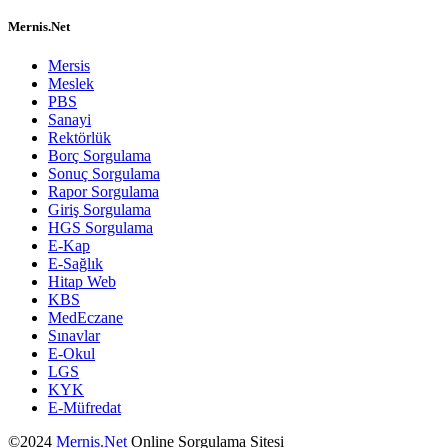
Mernis.Net
Mersis
Meslek
PBS
Sanayi
Rektörlük
Borç Sorgulama
Sonuç Sorgulama
Rapor Sorgulama
Giriş Sorgulama
HGS Sorgulama
E-Kap
E-Sağlık
Hitap Web
KBS
MedEczane
Sınavlar
E-Okul
LGS
KYK
E-Müfredat
©2024
Mernis.Net
Online Sorgulama Sitesi